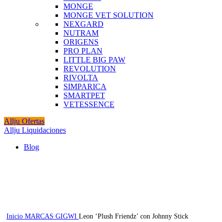
MONGE
MONGE VET SOLUTION
NEXGARD
NUTRAM
ORIGENS
PRO PLAN
LITTLE BIG PAW
REVOLUTION
RIVOLTA
SIMPARICA
SMARTPET
VETESSENCE
Allju Ofertas
Allju Liquidaciones
Blog
Agotado
Click to enlarge
Inicio
MARCAS
GIGWI
Leon ‘Plush Friendz’ con Johnny Stick