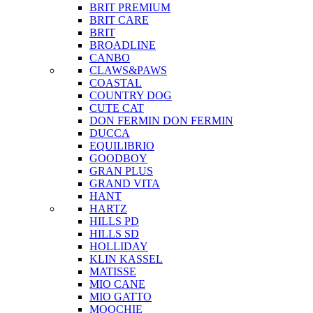
BRIT PREMIUM
BRIT CARE
BRIT
BROADLINE
CANBO
CLAWS&PAWS
COASTAL
COUNTRY DOG
CUTE CAT
DON FERMIN
DON FERMIN
DUCCA
EQUILIBRIO
GOODBOY
GRAN PLUS
GRAND VITA
HANT
HARTZ
HILLS PD
HILLS SD
HOLLIDAY
KLIN KASSEL
MATISSE
MIO CANE
MIO GATTO
MOOCHIE