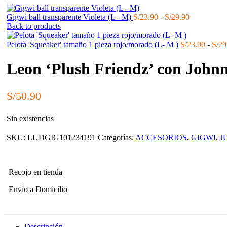
Rango
Gigwi ball transparente Violeta (L - M)
S/
23.90
-
S/
29.90
de
Back to products
precios:
desde
Pelota 'Squeaker' tamaño 1 pieza rojo/morado (L- M )
S/
23.90
-
S/
29
S/23.90
hasta
Leon ‘Plush Friendz’ con John
S/29.90
S/
50.90
Sin existencias
SKU:
LUDGIG101234191
Categorías:
ACCESORIOS
,
GIGWI
,
J
Recojo en tienda
Envío a Domicilio
Descripción