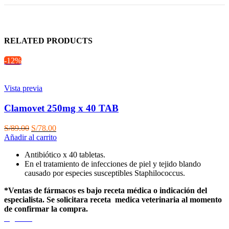
RELATED PRODUCTS
-12%
Vista previa
Clamovet 250mg x 40 TAB
El
El
S/
89.00
S/
78.00
precio
precio
Añadir al carrito
original
actual
Antibiótico x 40 tabletas.
era:
es:
En el tratamiento de infecciones de piel y tejido blando
S/89.00.
S/78.00.
causado por especies susceptibles Staphilococcus.
*Ventas de fármacos es bajo receta médica o indicación del
especialista. Se solicitara receta medica veterinaria al momento
de confirmar la compra.
Agotado