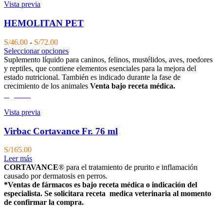
Vista previa
HEMOLITAN PET
Rango
S/
46.00
-
S/
72.00
de
Seleccionar opciones
precios:
Suplemento líquido para caninos, felinos, mustélidos, aves, roedores
desde
y reptiles, que contiene elementos esenciales para la mejora del
S/46.00
estado nutricional. También es indicado durante la fase de
hasta
crecimiento de los animales
Venta bajo receta médica.
S/72.00
Agotado
Vista previa
Virbac Cortavance Fr. 76 ml
S/
165.00
Leer más
CORTAVANCE
® para el tratamiento de prurito e inflamación
causado por dermatosis en perros.
*Ventas de fármacos es bajo receta médica o indicación del
especialista. Se solicitara receta medica veterinaria al momento
de confirmar la compra.