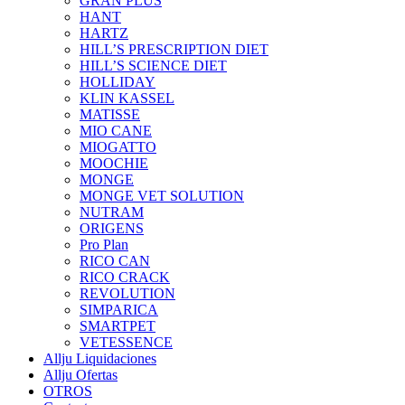
GRAN PLUS
HANT
HARTZ
HILL’S PRESCRIPTION DIET
HILL’S SCIENCE DIET
HOLLIDAY
KLIN KASSEL
MATISSE
MIO CANE
MIOGATTO
MOOCHIE
MONGE
MONGE VET SOLUTION
NUTRAM
ORIGENS
Pro Plan
RICO CAN
RICO CRACK
REVOLUTION
SIMPARICA
SMARTPET
VETESSENCE
Allju Liquidaciones
Allju Ofertas
OTROS