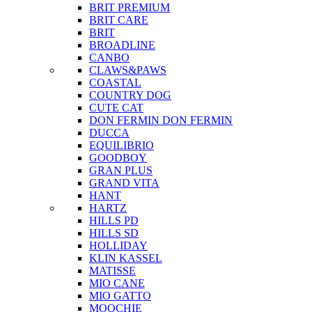
BRIT PREMIUM
BRIT CARE
BRIT
BROADLINE
CANBO
CLAWS&PAWS
COASTAL
COUNTRY DOG
CUTE CAT
DON FERMIN
DON FERMIN
DUCCA
EQUILIBRIO
GOODBOY
GRAN PLUS
GRAND VITA
HANT
HARTZ
HILLS PD
HILLS SD
HOLLIDAY
KLIN KASSEL
MATISSE
MIO CANE
MIO GATTO
MOOCHIE