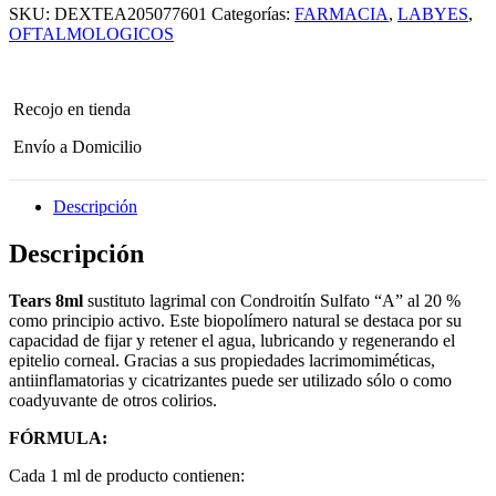
SKU:
DEXTEA205077601
Categorías:
FARMACIA
,
LABYES
,
-
1
OFTALMOLOGICOS
unidad
x
8ml
cantidad
Recojo en tienda
Envío a Domicilio
Descripción
Descripción
Tears
8ml
sustituto lagrimal con Condroitín Sulfato “A” al 20 %
como principio activo. Este biopolímero natural se destaca por su
capacidad de fijar y retener el agua, lubricando y regenerando el
epitelio corneal. Gracias a sus propiedades lacrimomiméticas,
antiinflamatorias y cicatrizantes puede ser utilizado sólo o como
coadyuvante de otros colirios.
FÓRMULA:
Cada 1 ml de producto contienen: