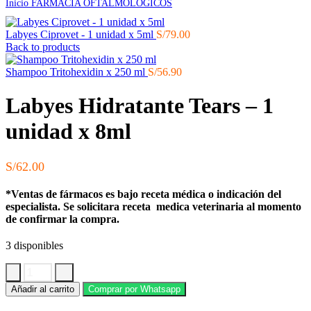
Inicio
FARMACIA
OFTALMOLOGICOS
Labyes Ciprovet - 1 unidad x 5ml
S/
79.00
Back to products
Shampoo Tritohexidin x 250 ml
S/
56.90
Labyes Hidratante Tears – 1
unidad x 8ml
S/
62.00
*Ventas de fármacos es bajo receta médica o indicación del
especialista. Se solicitara receta medica veterinaria al momento
de confirmar la compra.
3 disponibles
Labyes
Añadir al carrito
Comprar por Whatsapp
Hidratante
Tears