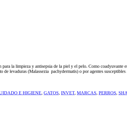
ra la limpieza y antisepsia de la piel y el pelo. Como coadyuvante e
to de levaduras (Malassezia pachydermatis) o por agentes susceptibles 
UIDADO E HIGIENE
,
GATOS
,
INVET
,
MARCAS
,
PERROS
,
SH