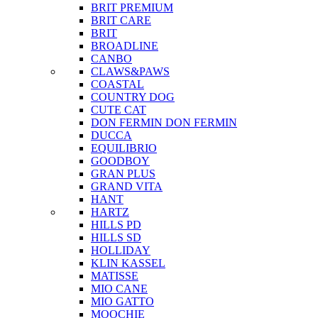
BRIT PREMIUM
BRIT CARE
BRIT
BROADLINE
CANBO
CLAWS&PAWS
COASTAL
COUNTRY DOG
CUTE CAT
DON FERMIN
DON FERMIN
DUCCA
EQUILIBRIO
GOODBOY
GRAN PLUS
GRAND VITA
HANT
HARTZ
HILLS PD
HILLS SD
HOLLIDAY
KLIN KASSEL
MATISSE
MIO CANE
MIO GATTO
MOOCHIE