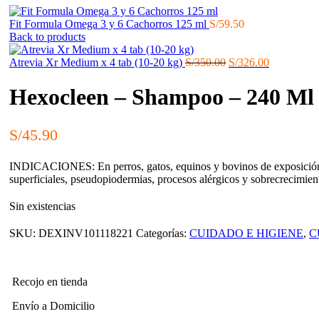
Fit Formula Omega 3 y 6 Cachorros 125 ml
S/
59.50
Back to products
El
El
Atrevia Xr Medium x 4 tab (10-20 kg)
S/
350.00
S/
326.00
precio
precio
original
actual
Hexocleen – Shampoo – 240 Ml
era:
es:
S/350.00.
S/326.00.
S/
45.90
INDICACIONES: En perros, gatos, equinos y bovinos de exposición pa
superficiales, pseudopiodermias, procesos alérgicos y sobrecrecimien
Sin existencias
SKU:
DEXINV101118221
Categorías:
CUIDADO E HIGIENE
,
C
Recojo en tienda
Envío a Domicilio