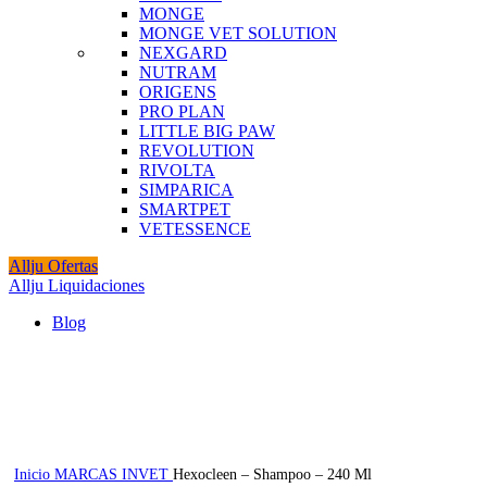
MONGE
MONGE VET SOLUTION
NEXGARD
NUTRAM
ORIGENS
PRO PLAN
LITTLE BIG PAW
REVOLUTION
RIVOLTA
SIMPARICA
SMARTPET
VETESSENCE
Allju Ofertas
Allju Liquidaciones
Blog
Agotado
Click to enlarge
Inicio
MARCAS
INVET
Hexocleen – Shampoo – 240 Ml