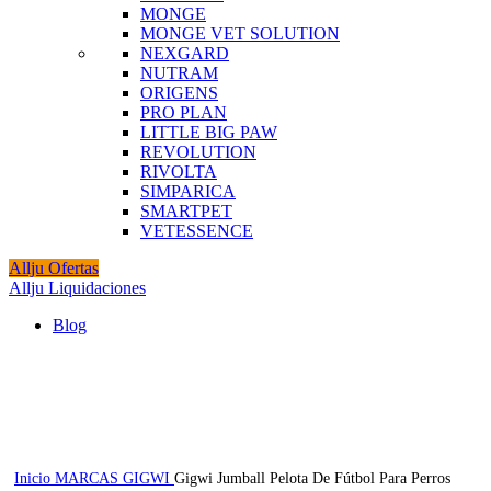
MONGE
MONGE VET SOLUTION
NEXGARD
NUTRAM
ORIGENS
PRO PLAN
LITTLE BIG PAW
REVOLUTION
RIVOLTA
SIMPARICA
SMARTPET
VETESSENCE
Allju Ofertas
Allju Liquidaciones
Blog
-12%
Click to enlarge
Inicio
MARCAS
GIGWI
Gigwi Jumball Pelota De Fútbol Para Perros