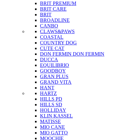
BRIT PREMIUM
BRIT CARE
BRIT
BROADLINE
CANBO
CLAWS&PAWS
COASTAL
COUNTRY DOG
CUTE CAT
DON FERMIN
DON FERMIN
DUCCA
EQUILIBRIO
GOODBOY
GRAN PLUS
GRAND VITA
HANT
HARTZ
HILLS PD
HILLS SD
HOLLIDAY
KLIN KASSEL
MATISSE
MIO CANE
MIO GATTO
MOOCHIE