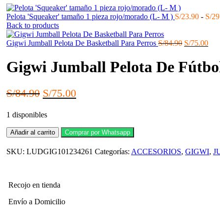
Pelota 'Squeaker' tamaño 1 pieza rojo/morado (L- M )
S/
23.90
-
S/
29
Back to products
El
El
Gigwi Jumball Pelota De Basketball Para Perros
S/
84.90
S/
75.00
precio
pre
original
actu
Gigwi Jumball Pelota De Fútbo
era:
es:
S/84.90.
S/7
El
El
S/
84.90
S/
75.00
precio
precio
1 disponibles
original
actual
era:
es:
Gigwi
Añadir al carrito
Comprar por Whatsapp
Jumball
S/84.90.
S/75.00.
Pelota
SKU:
LUDGIG101234261
Categorías:
ACCESORIOS
,
GIGWI
,
J
De
Fútbol
Para
Perros
Recojo en tienda
cantidad
Envío a Domicilio