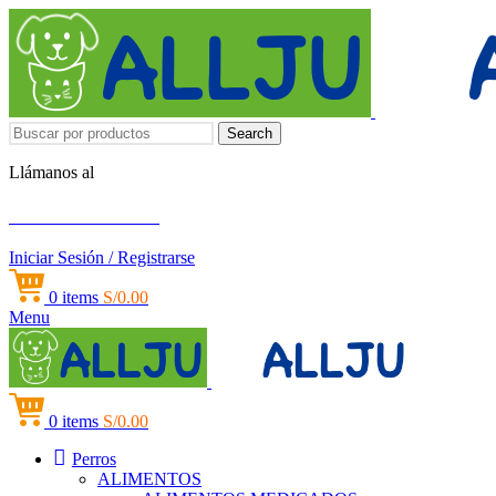
Search
Llámanos al
+51 951 156 203
Iniciar Sesión / Registrarse
0
items
S/
0.00
Menu
0
items
S/
0.00
Perros
ALIMENTOS