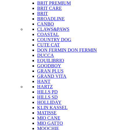
BRIT PREMIUM
BRIT CARE
BRIT
BROADLINE
CANBO
CLAWS&PAWS
COASTAL
COUNTRY DOG
CUTE CAT
DON FERMIN
DON FERMIN
DUCCA
EQUILIBRIO
GOODBOY
GRAN PLUS
GRAND VITA
HANT
HARTZ
HILLS PD
HILLS SD
HOLLIDAY
KLIN KASSEL
MATISSE
MIO CANE
MIO GATTO
MOOCHIE