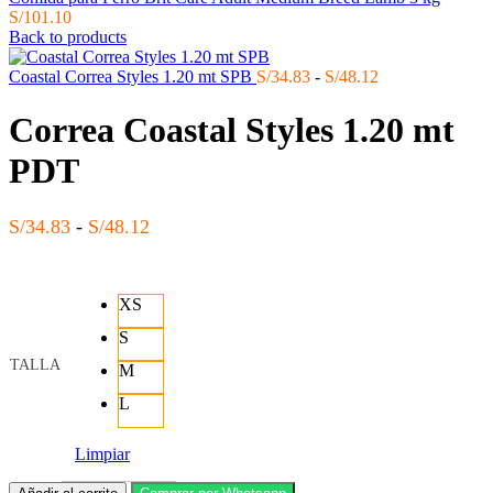
S/
101.10
Back to products
Rango
Coastal Correa Styles 1.20 mt SPB
S/
34.83
-
S/
48.12
de
precios:
Correa Coastal Styles 1.20 mt
desde
S/34.83
PDT
hasta
S/48.12
Rango
S/
34.83
-
S/
48.12
de
precios:
desde
XS
S/34.83
S
hasta
S/48.12
TALLA
M
L
Limpiar
Correa