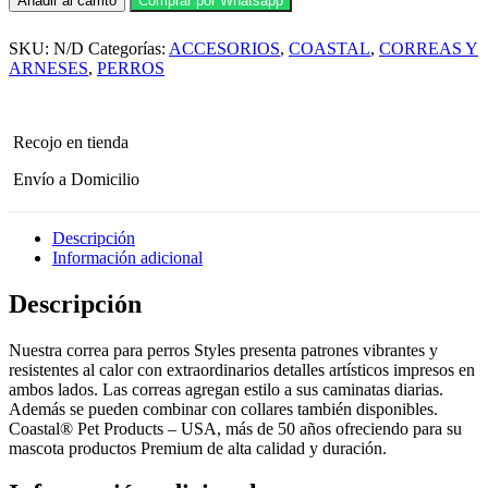
Añadir al carrito
Comprar por Whatsapp
Coastal
Styles
SKU:
N/D
Categorías:
ACCESORIOS
,
COASTAL
,
CORREAS Y
1.20
mt
ARNESES
,
PERROS
PDT
cantidad
Recojo en tienda
Envío a Domicilio
Descripción
Información adicional
Descripción
Nuestra correa para perros Styles presenta patrones vibrantes y
resistentes al calor con extraordinarios detalles artísticos impresos en
ambos lados. Las correas agregan estilo a sus caminatas diarias.
Además se pueden combinar con collares también disponibles.
Coastal® Pet Products – USA, más de 50 años ofreciendo para su
mascota productos Premium de alta calidad y duración.