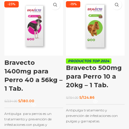
-23%
-19%
Bravecto
PRODUCTOS TOP 2024
Bravecto 500mg
1400mg para
para Perro 10 a
Perro 40 a 56kg –
20kg – 1 Tab.
1 Tab.
El
El
S/
124.86
S/
154.00
El
El
S/
180.00
S/
234.00
precio
precio
precio
precio
original
actual
original
actual
Antipulga tratamiento y
era:
es:
Antipulga para perros es un
era:
es:
S/154.00.
S/124.86.
prevención de infestaciones con
S/234.00.
S/180.00.
tratamiento y prevención de
pulgas y garrapatas.
infestaciones con pulgas y