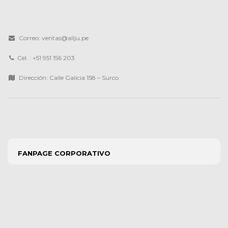
Correo: ventas@allju.pe
Cel. : +51 951 156 203
Dirección: Calle Galicia 158 – Surco
FANPAGE CORPORATIVO