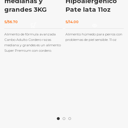
medianas y
Hipoalergenico
grandes 3KG
Pate lata 11oz
S/
56.70
S/
14.00
Alimento de fórmula avanzada
Alimento húmedo para perros con
Canbo Adulto Cordero razas
problemas de piel sensible. 11 oz
mediana y grandes es un alimento
Super Premium con cordero.
Contiene 26% de proteína, 13% de
grasa, vitaminas y minerales
orgánicos, antioxidantes naturales,
fibras y omegas. Tamaño
conveniente de croquetas para un
perro adulto de raza mediana y
grande que favorece la correcta
masticación.Estos componentes
aseguran una serie de beneficios
para los perros adultos, tanto física
como anímicamente. Promueven
un sistema inmunológico sano y
garantizan una vida adulta y
plena.