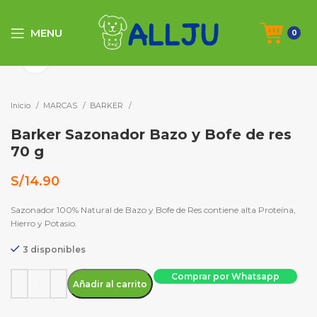
MENU
0
Click to enlarge
Inicio
MARCAS
BARKER
Barker Sazonador Bazo y Bofe de res
70 g
S/
14.90
Sazonador 100% Natural de Bazo y Bofe de Res contiene alta Proteína,
Hierro y Potasio.
3 disponibles
Barker Sazonador Bazo y Bofe de res 70 g cantidad
Comprar por Whatsapp
Añadir al carrito