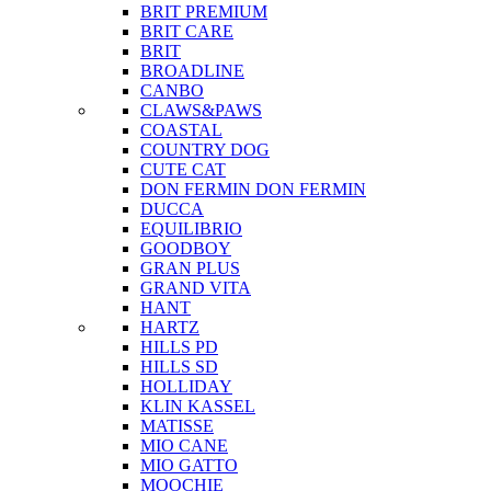
BRIT PREMIUM
BRIT CARE
BRIT
BROADLINE
CANBO
CLAWS&PAWS
COASTAL
COUNTRY DOG
CUTE CAT
DON FERMIN
DON FERMIN
DUCCA
EQUILIBRIO
GOODBOY
GRAN PLUS
GRAND VITA
HANT
HARTZ
HILLS PD
HILLS SD
HOLLIDAY
KLIN KASSEL
MATISSE
MIO CANE
MIO GATTO
MOOCHIE