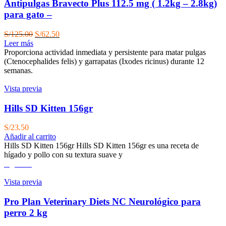
Antipulgas Bravecto Plus 112.5 mg ( 1.2kg – 2.8kg)
para gato –
El
El
S/
125.00
S/
62.50
precio
precio
Leer más
original
actual
Proporciona actividad inmediata y persistente para matar pulgas
era:
es:
(Ctenocephalides felis) y garrapatas (Ixodes ricinus) durante 12
S/125.00.
S/62.50.
semanas.
Vista previa
Hills SD Kitten 156gr
S/
23.50
Añadir al carrito
Hills SD Kitten 156gr Hills SD Kitten 156gr es una receta de
hígado y pollo con su textura suave y
Agotado
Vista previa
Pro Plan Veterinary Diets NC Neurológico para
perro 2 kg