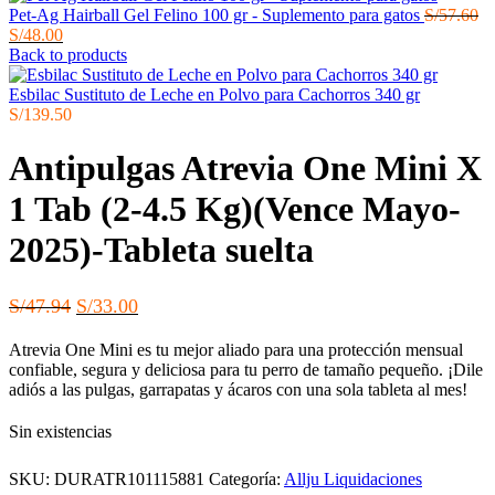
El
Pet-Ag Hairball Gel Felino 100 gr - Suplemento para gatos
S/
57.60
El
pr
S/
48.00
precio
or
Back to products
actual
er
es:
S/
Esbilac Sustituto de Leche en Polvo para Cachorros 340 gr
S/48.00.
S/
139.50
Antipulgas Atrevia One Mini X
1 Tab (2-4.5 Kg)(Vence Mayo-
2025)-Tableta suelta
El
El
S/
47.94
S/
33.00
precio
precio
Atrevia One Mini es tu mejor aliado para una protección mensual
original
actual
confiable, segura y deliciosa para tu perro de tamaño pequeño. ¡Dile
era:
es:
adiós a las pulgas, garrapatas y ácaros con una sola tableta al mes!
S/47.94.
S/33.00.
Sin existencias
SKU:
DURATR101115881
Categoría:
Allju Liquidaciones