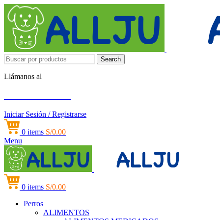
Search
Llámanos al
+51 951 156 203
Iniciar Sesión / Registrarse
0
items
S/
0.00
Menu
0
items
S/
0.00
Perros
ALIMENTOS