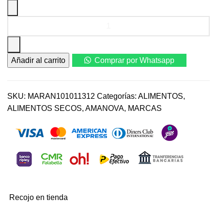
Amanova
Adult
Mini
Sensitive
Añadir al carrito
Comprar por Whatsapp
Salmon
Deluxe
2
kg
SKU:
MARAN101011312
Categorías:
ALIMENTOS
,
–
ALIMENTOS SECOS
,
AMANOVA
,
MARCAS
Alimento
Hipoalergénico
para
Perros
Pequeños
cantidad
Recojo en tienda