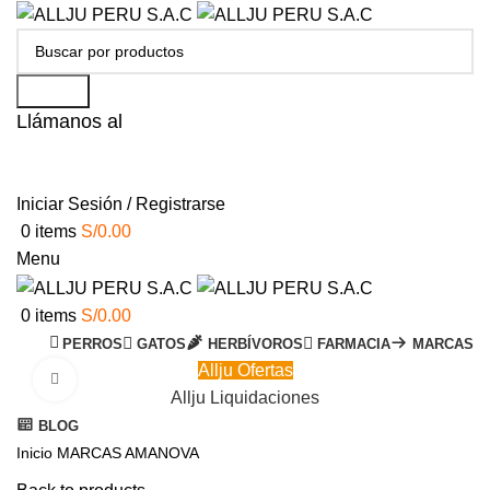
Search
Llámanos al
+51 951 156 203
Iniciar Sesión / Registrarse
0
items
S/
0.00
Menu
0
items
S/
0.00
PERROS
GATOS
HERBÍVOROS
FARMACIA
MARCAS
Allju Ofertas
Click to enlarge
Allju Liquidaciones
BLOG
Inicio
MARCAS
AMANOVA