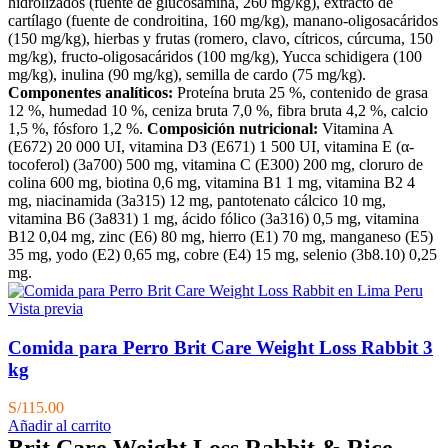
hidrolizados (fuente de glucosamina, 260 mg/kg), extracto de
cartílago (fuente de condroitina, 160 mg/kg), manano-oligosacáridos
(150 mg/kg), hierbas y frutas (romero, clavo, cítricos, cúrcuma, 150
mg/kg), fructo-oligosacáridos (100 mg/kg), Yucca schidigera (100
mg/kg), inulina (90 mg/kg), semilla de cardo (75 mg/kg).
Componentes analíticos:
Proteína bruta 25 %, contenido de grasa
12 %, humedad 10 %, ceniza bruta 7,0 %, fibra bruta 4,2 %, calcio
1,5 %, fósforo 1,2 %.
Composición nutricional:
Vitamina A
(E672) 20 000 UI, vitamina D3 (E671) 1 500 UI, vitamina E (α-
tocoferol) (3a700) 500 mg, vitamina C (E300) 200 mg, cloruro de
colina 600 mg, biotina 0,6 mg, vitamina B1 1 mg, vitamina B2 4
mg, niacinamida (3a315) 12 mg, pantotenato cálcico 10 mg,
vitamina B6 (3a831) 1 mg, ácido fólico (3a316) 0,5 mg, vitamina
B12 0,04 mg, zinc (E6) 80 mg, hierro (E1) 70 mg, manganeso (E5)
35 mg, yodo (E2) 0,65 mg, cobre (E4) 15 mg, selenio (3b8.10) 0,25
mg.
Vista previa
Comida para Perro Brit Care Weight Loss Rabbit 3
kg
S/
115.00
Añadir al carrito