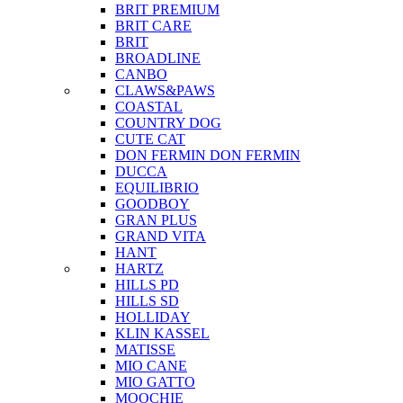
BRIT PREMIUM
BRIT CARE
BRIT
BROADLINE
CANBO
CLAWS&PAWS
COASTAL
COUNTRY DOG
CUTE CAT
DON FERMIN
DON FERMIN
DUCCA
EQUILIBRIO
GOODBOY
GRAN PLUS
GRAND VITA
HANT
HARTZ
HILLS PD
HILLS SD
HOLLIDAY
KLIN KASSEL
MATISSE
MIO CANE
MIO GATTO
MOOCHIE