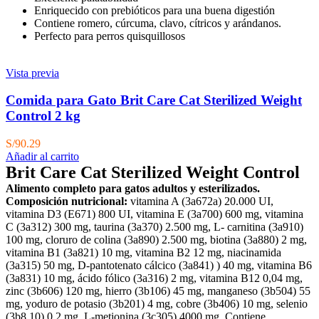
Enriquecido con prebióticos para una buena digestión
Contiene romero, cúrcuma, clavo, cítricos y arándanos.
Perfecto para perros quisquillosos
Vista previa
Comida para Gato Brit Care Cat Sterilized Weight
Control 2 kg
S/
90.29
Añadir al carrito
Brit Care Cat Sterilized Weight Control
Alimento completo para gatos adultos y esterilizados.
Composición nutricional:
vitamina A (3a672a) 20.000 UI,
vitamina D3 (E671) 800 UI, vitamina E (3a700) 600 mg, vitamina
C (3a312) 300 mg, taurina (3a370) 2.500 mg, L- carnitina (3a910)
100 mg, cloruro de colina (3a890) 2.500 mg, biotina (3a880) 2 mg,
vitamina B1 (3a821) 10 mg, vitamina B2 12 mg, niacinamida
(3a315) 50 mg, D-pantotenato cálcico (3a841) ) 40 mg, vitamina B6
(3a831) 10 mg, ácido fólico (3a316) 2 mg, vitamina B12 0,04 mg,
zinc (3b606) 120 mg, hierro (3b106) 45 mg, manganeso (3b504) 55
mg, yoduro de potasio (3b201) 4 mg, cobre (3b406) 10 mg, selenio
(3b8.10) 0,2 mg, L-metionina (3c305) 4000 mg. Contiene