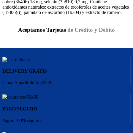
cobre (3b406) 18 mg, selenio (3b810) 0,2 mg. Contiene
antioxidantes naturales: extractos de tocoferoles de aceites vegetales
(1b306(i)), palmitato de ascorbilo (1b304) y extracto de romero.
Aceptamos Tarjetas
de Crédito y Débito
DELIVERY GRATIS
Lima: A partir de S/ 80.00
PAGO SEGURO
Pagos 100% seguros.