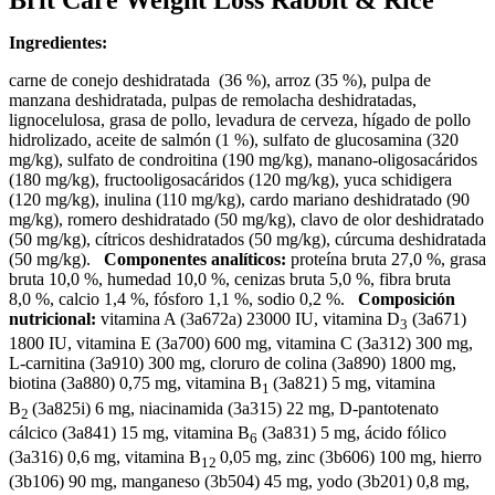
Brit Care Weight Loss Rabbit & Rice
Ingredientes:
carne de conejo deshidratada (36 %), arroz (35 %),
pulpa de
manzana deshidratada, pulpas de remolacha deshidratadas,
lignocelulosa, grasa de pollo, levadura de cerveza, hígado de pollo
hidrolizado, aceite de salmón (1 %), sulfato de glucosamina (320
mg/kg), sulfato de condroitina (190 mg/kg), manano-oligosacáridos
(180 mg/kg), fructooligosacáridos (120 mg/kg), yuca schidigera
(120 mg/kg), inulina (110 mg/kg), cardo mariano deshidratado (90
mg/kg), romero deshidratado (50 mg/kg), clavo de olor deshidratado
(50 mg/kg), cítricos deshidratados (50 mg/kg), cúrcuma deshidratada
(50 mg/kg).
Componentes analíticos:
proteína bruta 27,0 %, grasa
bruta 10,0 %, humedad 10,0 %, cenizas bruta 5,0 %, fibra bruta
8,0 %, calcio 1,4 %, fósforo 1,1 %, sodio 0,2 %.
Composición
nutricional:
vitamina A (3a672a) 23000 IU, vitamina D
(3a671)
3
1800 IU, vitamina E (3a700) 600 mg, vitamina C (3a312) 300 mg,
L-carnitina (3a910) 300 mg, cloruro de colina (3a890) 1800 mg,
biotina (3a880) 0,75 mg, vitamina B
(3a821) 5 mg, vitamina
1
B
(3a825i) 6 mg, niacinamida (3a315) 22 mg, D-pantotenato
2
cálcico (3a841) 15 mg, vitamina B
(3a831) 5 mg, ácido fólico
6
(3a316) 0,6 mg, vitamina B
0,05 mg, zinc (3b606) 100 mg, hierro
12
(3b106) 90 mg, manganeso (3b504) 45 mg, yodo (3b201) 0,8 mg,