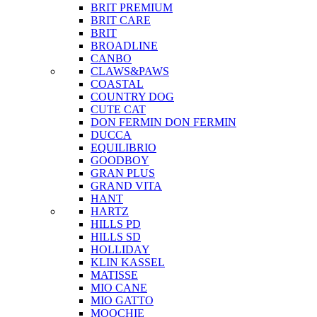
BRIT PREMIUM
BRIT CARE
BRIT
BROADLINE
CANBO
CLAWS&PAWS
COASTAL
COUNTRY DOG
CUTE CAT
DON FERMIN
DON FERMIN
DUCCA
EQUILIBRIO
GOODBOY
GRAN PLUS
GRAND VITA
HANT
HARTZ
HILLS PD
HILLS SD
HOLLIDAY
KLIN KASSEL
MATISSE
MIO CANE
MIO GATTO
MOOCHIE