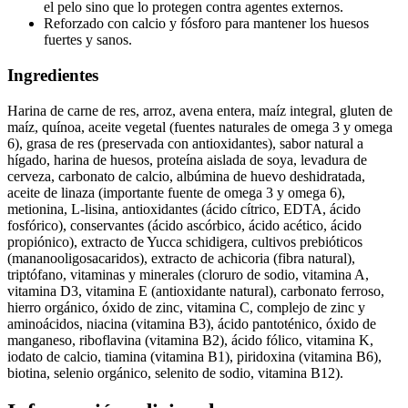
el pelo sino que lo protegen contra agentes externos.
Reforzado con calcio y fósforo para mantener los huesos
fuertes y sanos.
Ingredientes
Harina de carne de res, arroz, avena entera, maíz integral, gluten de
maíz, quínoa, aceite vegetal (fuentes naturales de omega 3 y omega
6), grasa de res (preservada con antioxidantes), sabor natural a
hígado, harina de huesos, proteína aislada de soya, levadura de
cerveza, carbonato de calcio, albúmina de huevo deshidratada,
aceite de linaza (importante fuente de omega 3 y omega 6),
metionina, L-lisina, antioxidantes (ácido cítrico, EDTA, ácido
fosfórico), conservantes (ácido ascórbico, ácido acético, ácido
propiónico), extracto de Yucca schidigera, cultivos prebióticos
(mananooligosacaridos), extracto de achicoria (fibra natural),
triptófano, vitaminas y minerales (cloruro de sodio, vitamina A,
vitamina D3, vitamina E (antioxidante natural), carbonato ferroso,
hierro orgánico, óxido de zinc, vitamina C, complejo de zinc y
aminoácidos, niacina (vitamina B3), ácido pantoténico, óxido de
manganeso, riboflavina (vitamina B2), ácido fólico, vitamina K,
iodato de calcio, tiamina (vitamina B1), piridoxina (vitamina B6),
biotina, selenio orgánico, selenito de sodio, vitamina B12).