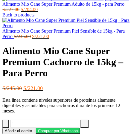
Alimento Mio Cane Super Premium Adulto de 15kg - para Perro
El
El
S/
227.00
S/
204.00
precio
precio
Back to products
original
actual
era:
es:
S/227.00.
S/204.00.
Alimento Mio Cane Super Premium Piel Sensible de 15kg - Para
El
El
Perro
S/
245.00
S/
221.00
precio
precio
original
actual
Alimento Mio Cane Super
era:
es:
S/245.00.
S/221.00.
Premium Cachorro de 15kg –
Para Perro
El
El
S/
245.00
S/
221.00
precio
precio
Esta línea contiene niveles superiores de proteínas altamente
original
actual
digeribles y asimilables para cachorros durante los primeros 12
era:
es:
meses.
S/245.00.
S/221.00.
Alimento
Añadir al carrito
Comprar por Whatsapp