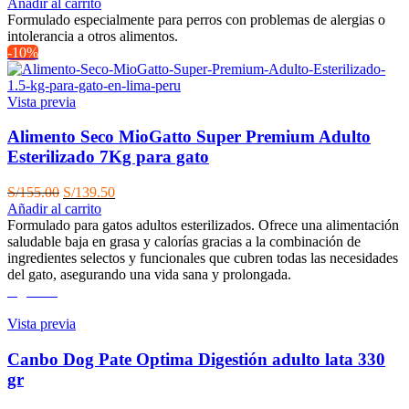
Añadir al carrito
Formulado especialmente para perros con problemas de alergias o
intolerancia a otros alimentos.
-10%
Vista previa
Alimento Seco MioGatto Super Premium Adulto
Esterilizado 7Kg para gato
El
El
S/
155.00
S/
139.50
precio
precio
Añadir al carrito
original
actual
Formulado para gatos adultos esterilizados. Ofrece una alimentación
era:
es:
saludable baja en grasa y calorías gracias a la combinación de
S/155.00.
S/139.50.
ingredientes selectos y funcionales que cubren todas las necesidades
del gato, asegurando una vida sana y prolongada.
Agotado
Vista previa
Canbo Dog Pate Optima Digestión adulto lata 330
gr