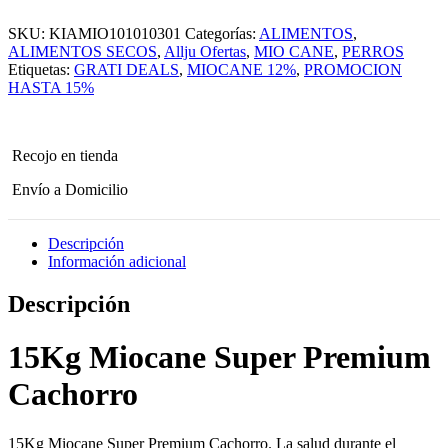
Mio
Cane
SKU:
KIAMIO101010301
Categorías:
ALIMENTOS
,
Super
Premium
ALIMENTOS SECOS
,
Allju Ofertas
,
MIO CANE
,
PERROS
Cachorro
Etiquetas:
GRATI DEALS
,
MIOCANE 12%
,
PROMOCION
de
HASTA 15%
15kg
-
Para
Perro
Recojo en tienda
cantidad
Envío a Domicilio
Descripción
Información adicional
Descripción
15Kg Miocane Super Premium
Cachorro
15Kg Miocane Super Premium Cachorro. La salud durante el