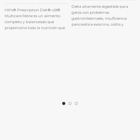
Dieta altamente digestible para
Hill's® Prescription Diet® c/d®
gatos con problemas
Multicare Feline es un alimento
gastrointestinales, insuficiencia
completo y balanceado que
pancreática exocrina, colitis y
proporciona toda la nutrición que
diarrea cronica.
su gato necesita. Por favor
consulte a su veterinario para
mayor información sobre cómo
pueden nuestros
alimentos Prescription
Diet® ayudar a su gato a
continuar disfrutando de una vida
feliz y activa.