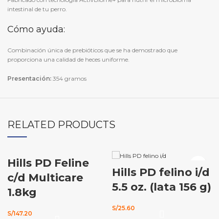
intestinal de tu perro.
Cómo ayuda:
Combinación única de prebióticos que se ha demostrado que
proporciona una calidad de heces uniforme.
Presentación:
354 gramos
RELATED PRODUCTS
Hills PD Feline
Hills PD felino i/d
c/d Multicare
5.5 oz. (lata 156 g)
1.8kg
S/
25.60
S/
147.20