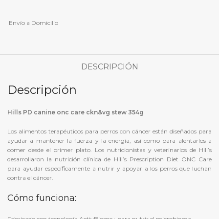
Envío a Domicilio
DESCRIPCIÓN
Descripción
Hills PD canine onc care ckn&vg stew 354g
Los alimentos terapéuticos para perros con cáncer están diseñados para
ayudar a mantener la fuerza y la energía, así como para alentarlos a
comer desde el primer plato. Los nutricionistas y veterinarios de Hill’s
desarrollaron la nutrición clínica de
Hill’s Prescription Diet
ONC Care
para ayudar específicamente a nutrir y apoyar a los perros que luchan
contra el cáncer.
Cómo funciona:
Fabricado con tecnología ActivBiome+ para nutrir el microbioma