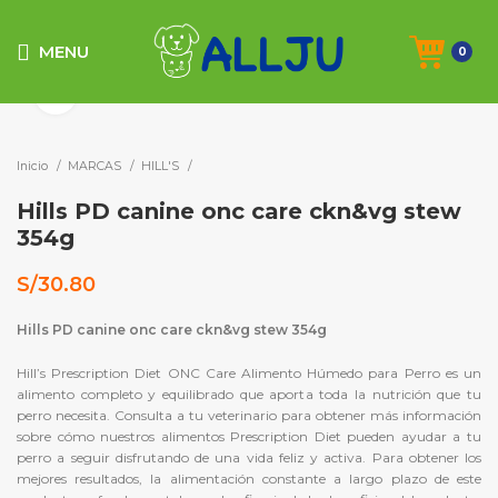
MENU
0
Click to enlarge
Inicio
MARCAS
HILL'S
Hills PD canine onc care ckn&vg stew
354g
S/
30.80
Hills PD canine onc care ckn&vg stew 354g
Hill’s Prescription Diet
ONC Care Alimento Húmedo para Perro es un
alimento completo y equilibrado que aporta toda la nutrición que tu
perro necesita. Consulta a tu veterinario para obtener más información
sobre cómo nuestros alimentos
Prescription Diet
pueden ayudar a tu
perro a seguir disfrutando de una vida feliz y activa. Para obtener los
mejores resultados, la alimentación constante a largo plazo de este