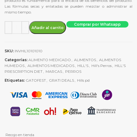
producto es fundamental para la eficacia de los beneficios del producto.
Las fórmulas secas y enlatadas se pueden mezclar o administrar al
mismo tiempo.
Hills PD canine onc care ckn&vg stew 354g cantidad
Comprar por Whatsapp
Añadir al carrito
SKU:
INVHIL10101010
Categorías:
ALIMENTO MEDICADO
,
ALIMENTOS
,
ALIMENTOS
HUMEDOS
,
ALIMENTOS MEDICADOS
,
HILL'S
,
Hill's Perros
,
HILL'S
PRESCRIPTION DIET
,
MARCAS
,
PERROS
Etiquetas:
GATOFEST
,
GRATI DEALS
,
Hills pd
Recojo en tienda