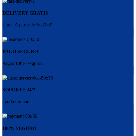
DELIVERY GRATIS
Lima: A partir de S/ 80.00
PAGO SEGURO
Pagos 100% seguros.
SOPORTE 24/7
ayuda ilimitada.
100% SEGURO