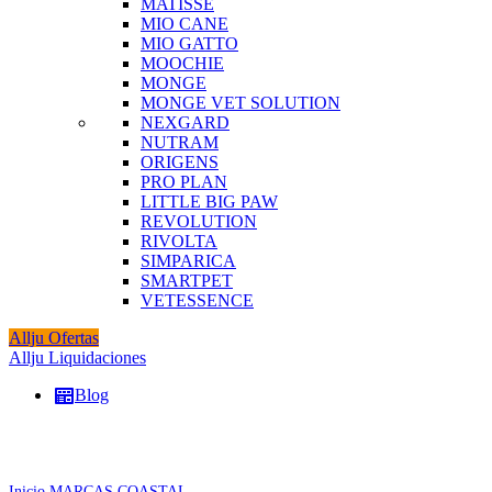
MATISSE
MIO CANE
MIO GATTO
MOOCHIE
MONGE
MONGE VET SOLUTION
NEXGARD
NUTRAM
ORIGENS
PRO PLAN
LITTLE BIG PAW
REVOLUTION
RIVOLTA
SIMPARICA
SMARTPET
VETESSENCE
Allju Ofertas
Allju Liquidaciones
Blog
Click to enlarge
Inicio
MARCAS
COASTAL