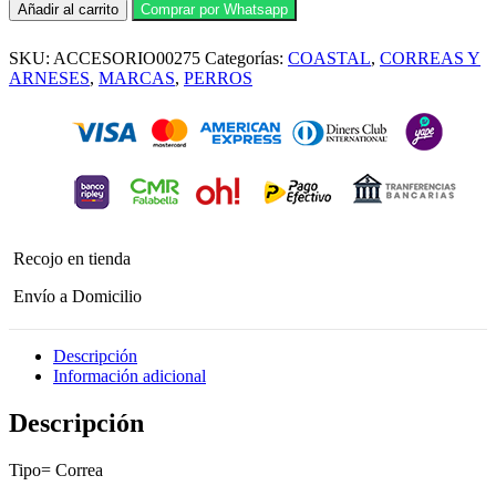
Coastal
Añadir al carrito
Comprar por Whatsapp
Correa
Styles
SKU:
ACCESORIO00275
Categorías:
COASTAL
,
CORREAS Y
1.20
mt
ARNESES
,
MARCAS
,
PERROS
RES
L
cantidad
Recojo en tienda
Envío a Domicilio
Descripción
Información adicional
Descripción
Tipo= Correa