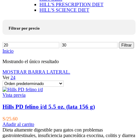
HILL'S PRESCRIPTION DIET
HILL'S SCIENCE DIET
Filtrar por precio
Precio
Filtrar
mínimo
Precio
Inicio
máximo
Mostrando el único resultado
MOSTRAR BARRA LATERAL.
Ver
24
Vista previa
Hills PD felino i/d 5.5 oz. (lata 156 g)
S/
25.60
Añadir al carrito
Dieta altamente digestible para gatos con problemas
gastrointestinales, insuficiencia pancreática exocrina, colitis y diarrea