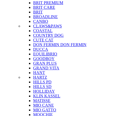
BRIT PREMIUM
BRIT CARE
BRIT
BROADLINE
CANBO
CLAWS&PAWS
COASTAL
COUNTRY DOG
CUTE CAT
DON FERMIN
DON FERMIN
DUCCA
EQUILIBRIO
GOODBOY
GRAN PLUS
GRAND VITA
HANT
HARTZ
HILLS PD
HILLS SD
HOLLIDAY
KLIN KASSEL
MATISSE
MIO CANE
MIO GATTO
MOOCHIE