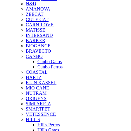
N&D
AMANOVA
ZEECAT
CUTE CAT
CARNILOVE
MATISSE
INTERSAND
BARKER
BIOGANCE
BRAVECTO
CANBO
Canbo Gatos
Canbo Perros
COASTAL
HARTZ
KLIN KASSEL
MIO CANE
NUTRAM
ORIGENS
SIMPARICA
SMARTPET
VETESSENCE
HILL'S
Hill's Perros
Hill's Gatos