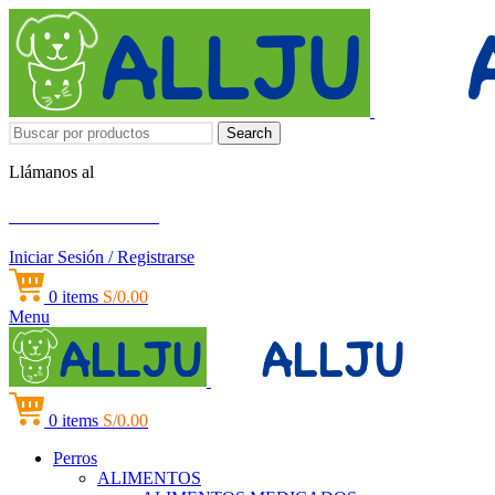
Search
Llámanos al
+51 951 156 203
Iniciar Sesión / Registrarse
0
items
S/
0.00
Menu
0
items
S/
0.00
Perros
ALIMENTOS