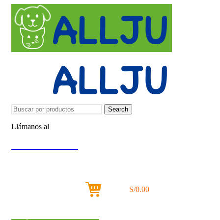
Search
Llámanos al
+51 951 156 203
Iniciar Sesión / Registrarse
0
items
S/
0.00
Menu