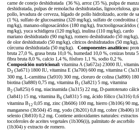
carne de conejo deshidratada (36 %), arroz (35 %),
pulpa de manz
deshidratada, pulpas de remolacha deshidratadas, lignocelulosa, gra
pollo, levadura de cerveza, hígado de pollo hidrolizado, aceite de 
(1 %), sulfato de glucosamina (320 mg/kg), sulfato de condroitina 
mg/kg), manano-oligosacáridos (180 mg/kg), fructooligosacáridos 
mg/kg), yuca schidigera (120 mg/kg), inulina (110 mg/kg), cardo
mariano deshidratado (90 mg/kg), romero deshidratado (50 mg/kg),
de olor deshidratado (50 mg/kg), cítricos deshidratados (50 mg/kg),
cúrcuma deshidratada (50 mg/kg).
Componentes analíticos:
prot
bruta 27,0 %, grasa bruta 10,0 %, humedad 10,0 %, cenizas bruta 5
fibra bruta 8,0 %, calcio 1,4 %, fósforo 1,1 %, sodio 0,2 %.
Composición nutricional:
vitamina A (3a672a) 23000 IU, vitamin
D
(3a671) 1800 IU, vitamina E (3a700) 600 mg, vitamina C (3a3
3
300 mg, L-carnitina (3a910) 300 mg, cloruro de colina (3a890) 18
biotina (3a880) 0,75 mg, vitamina B
(3a821) 5 mg, vitamina
1
B
(3a825i) 6 mg, niacinamida (3a315) 22 mg, D-pantotenato cálci
2
(3a841) 15 mg, vitamina B
(3a831) 5 mg, ácido fólico (3a316) 0,
6
vitamina B
0,05 mg, zinc (3b606) 100 mg, hierro (3b106) 90 mg,
12
manganeso (3b504) 45 mg, yodo (3b201) 0,8 mg, cobre (3b406) 1
selenio (3b810) 0,2 mg. Contiene antioxidantes naturales: extractos
tocoferoles de aceites vegetales (1b306(i)), palmitato de ascorbilo
(1b304) y extracto de romero.