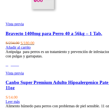
Vista previa
Bravecto 1400mg para Perro 40 a 56kg – 1 Tab.
El
El
S/
234.00
S/
180.00
precio
precio
Añadir al carrito
original
actual
Antipulga para perros es un tratamiento y prevención de infestacio
era:
es:
con pulgas y garrapatas.
S/234.00.
S/180.00.
Agotado
Vista previa
Canbo Super Premium Adulto Hipoalergenico Pate 
11oz
S/
14.00
Leer más
Alimento húmedo para perros con problemas de piel sensible. 11 o