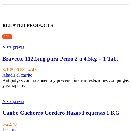
RELATED PRODUCTS
-17%
Vista previa
Bravecto 112.5mg para Perro 2 a 4.5kg – 1 Tab.
El
El
S/
138.00
S/
114.45
precio
precio
Añadir al carrito
original
actual
Antipulgas con tratamiento y prevención de infestaciones con pulgas
era:
es:
y garrapatas.
S/138.00.
S/114.45.
Agotado
Vista previa
Canbo Cachorro Cordero Razas Pequeñas 1 KG
S/
22.70
Leer más