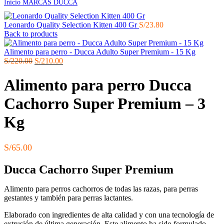
Inicio
MARCAS
DUCCA
Leonardo Quality Selection Kitten 400 Gr
S/
23.80
Back to products
Alimento para perro - Ducca Adulto Super Premium - 15 Kg
El
El
S/
220.00
S/
210.00
precio
precio
original
actual
Alimento para perro Ducca
era:
es:
S/220.00.
S/210.00.
Cachorro Super Premium – 3
Kg
S/
65.00
Ducca Cachorro Super Premium
Alimento para perros cachorros de todas las razas, para perras
gestantes y también para perras lactantes.
Elaborado con ingredientes de alta calidad y con una tecnología de
extrusión de última generación. Este alimento ha sido formulado,