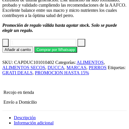
probado y validado cumpliendo las recomendaciones de la AAFCO.
Excelente balance entre sus macro y micro nutrientes los cuales
contribuyen a la óptima salud del perro.
Promoción de regalo válida hasta agotar stock. Solo se puede
elegir un regalo.
Alimento
Añadir al carrito
Comprar por Whatsapp
para
perro
SKU:
CAPDUC101010402
Categorías:
ALIMENTOS
,
Ducca
Cachorro
ALIMENTOS SECOS
,
DUCCA
,
MARCAS
,
PERROS
Etiquetas:
Super
GRATI DEALS
,
PROMOCION HASTA 15%
Premium
-
3
Kg
Recojo en tienda
cantidad
Envío a Domicilio
Descripción
Información adicional