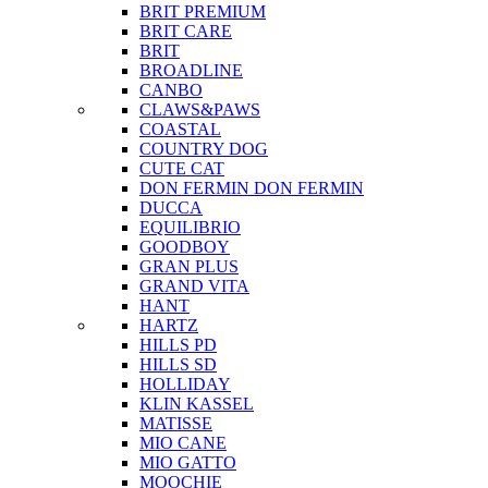
BRIT PREMIUM
BRIT CARE
BRIT
BROADLINE
CANBO
CLAWS&PAWS
COASTAL
COUNTRY DOG
CUTE CAT
DON FERMIN
DON FERMIN
DUCCA
EQUILIBRIO
GOODBOY
GRAN PLUS
GRAND VITA
HANT
HARTZ
HILLS PD
HILLS SD
HOLLIDAY
KLIN KASSEL
MATISSE
MIO CANE
MIO GATTO
MOOCHIE