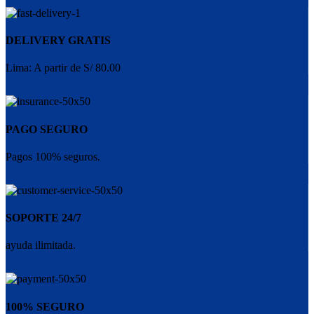
DELIVERY GRATIS
Lima: A partir de S/ 80.00
PAGO SEGURO
Pagos 100% seguros.
SOPORTE 24/7
ayuda ilimitada.
100% SEGURO