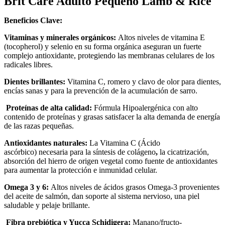
Brit Care Adulto Pequeño Lamb & Rice
Beneficios Clave:
Vitaminas y minerales orgánicos:
Altos niveles de vitamina E
(tocopherol) y selenio en su forma orgánica aseguran un fuerte
complejo antioxidante, protegiendo las membranas celulares de los
radicales libres.
Dientes brillantes:
Vitamina C, romero y clavo de
olor para dientes,
encías sanas y para la prevención de la acumulación de sarro.
Proteínas de alta calidad:
Fórmula Hipoalergénica con alto
contenido de proteínas y grasas satisfacer la alta demanda de energía
de las razas pequeñas.
Antioxidantes naturales:
La Vitamina C (Ácido
ascórbico) necesaria para la síntesis de colágeno
,
la cicatrización,
absorción del hierro de origen vegetal como fuente de antioxidantes
para aumentar la protección e inmunidad celular.
Omega 3 y 6:
Altos niveles de ácidos grasos Omega-3 provenientes
del aceite de salmón, dan soporte al sistema nervioso, una piel
saludable y pelaje brillante.
Fibra prebiótica y Yucca Schidigera:
Manano/fructo-