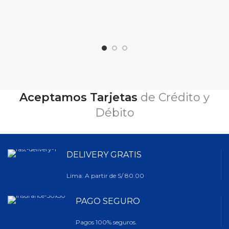
Contiene ácidos grasos omega 3
y 6 los cuales protegen y
mantienen la piel brillante y
saludable.
Aceptamos Tarjetas
de Crédito y
Débito
DELIVERY GRATIS
Lima: A partir de S/ 80.00
PAGO SEGURO
Pagos 100% seguros.