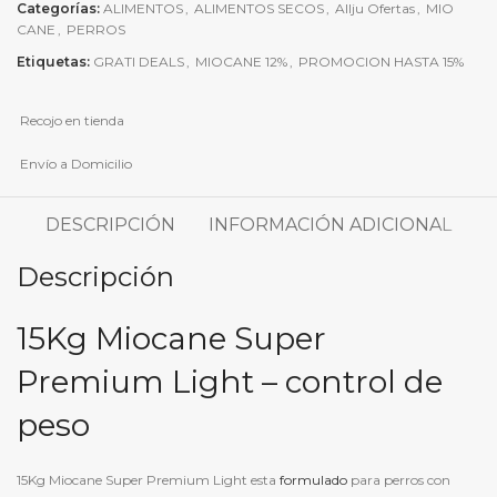
Categorías:
ALIMENTOS
,
ALIMENTOS SECOS
,
Allju Ofertas
,
MIO
CANE
,
PERROS
Etiquetas:
GRATI DEALS
,
MIOCANE 12%
,
PROMOCION HASTA 15%
Recojo en tienda
Envío a Domicilio
DESCRIPCIÓN
INFORMACIÓN ADICIONAL
Descripción
15Kg Miocane Super
Premium Light – control de
peso
15Kg Miocane Super Premium Light esta
formulado
para perros con