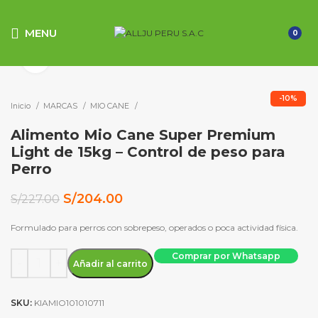
MENU
0
Click to enlarge
-10%
Inicio
MARCAS
MIO CANE
Alimento Mio Cane Super Premium
Light de 15kg – Control de peso para
Perro
El
El
S/
204.00
S/
227.00
precio
precio
original
actual
Formulado para perros con sobrepeso, operados o poca actividad física.
era:
es:
Alimento Mio Cane Super Premium Light de 15kg - Control de
S/227.00.
S/204.00.
Comprar por Whatsapp
Añadir al carrito
SKU:
KIAMIO101010711