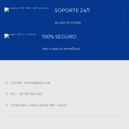
SOPORTE 24/7
ayuda ilimitada.
100% SEGURO
Vea nuestros beneficios.
Correo: ventas@allju.pe
Cel. : +51 951 156 203
Dirección: Calle Galicia 158 – Surco