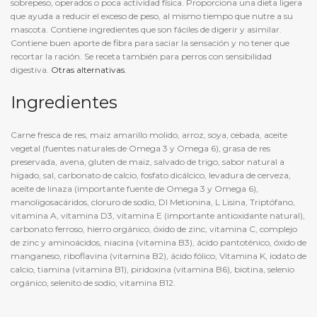
sobrepeso, operados o poca actividad física. Proporciona una dieta ligera
que ayuda a reducir el exceso de peso, al mismo tiempo que nutre a su
mascota. Contiene ingredientes que son fáciles de digerir y asimilar.
Contiene buen aporte de fibra para saciar la sensación y no tener que
recortar la ración. Se receta también para perros con sensibilidad
digestiva.
Otras alternativas.
Ingredientes
Carne fresca de res, maiz amarillo molido, arroz, soya, cebada, aceite
vegetal (fuentes naturales de Omega 3 y Omega 6), grasa de res
preservada, avena, gluten de maiz, salvado de trigo, sabor natural a
hígado, sal, carbonato de calcio, fosfato dicálcico, levadura de cerveza,
aceite de linaza (importante fuente de Omega 3 y Omega 6),
manoligosacáridos, cloruro de sodio, Dl Metionina, L Lisina, Triptófano,
vitamina A, vitamina D3, vitamina E (importante antioxidante natural),
carbonato ferroso, hierro orgánico, óxido de zinc, vitamina C, complejo
de zinc y aminoácidos, niacina (vitamina B3), ácido pantoténico, óxido de
manganeso, riboflavina (vitamina B2), ácido fólico, Vitamina K, iodato de
calcio, tiamina (vitamina B1), piridoxina (vitamina B6), biotina, selenio
orgánico, selenito de sodio, vitamina B12.