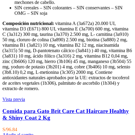
mechones de cabello.
SIN cereales – SIN colorantes – SIN conservantes – SIN
OMG – SIN soja
Composición nutricional:
vitamina A (3a672a) 20.000 UI,
vitamina D3 (E671) 800 UI, vitamina E (3a700) 600 mg, vitamina
C (3a312) 300 mg, taurina (3a370) 2.500 mg, L- carnitina (3a910)
50 mg, cloruro de colina (3a890) 2.500 mg, biotina (3a880) 2 mg,
vitamina B1 (3a821) 10 mg, vitamina B2 12 mg, niacinamida
(3a315) 50 mg, D-pantotenato cálcico (3a841) ) 40 mg, vitamina B6
(3a831) 10 mg, ácido fólico (3a316) 2 mg, vitamina B12 0,04 mg,
zinc (3b606) 120 mg, hierro (3b106) 45 mg, manganeso (3b504) 55
mg, yoduro de potasio (3b201) 4 mg, cobre (3b406) 10 mg, selenio
(3b8.10) 0,2 mg, L-metionina (3c305) 2000 mg. Contiene
antioxidantes naturales aprobados por la UE: extractos de tocoferol
de aceites vegetales (1b306), palmitato de ascorbilo (1b304) y
extracto de romero.
Vista previa
Comida para Gato Brit Care Cat Haircare Healthy
& Shiny Coat 2 Kg
S/
96.84
Añadir al carrito