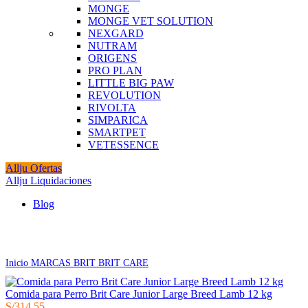
MONGE
MONGE VET SOLUTION
NEXGARD
NUTRAM
ORIGENS
PRO PLAN
LITTLE BIG PAW
REVOLUTION
RIVOLTA
SIMPARICA
SMARTPET
VETESSENCE
Allju Ofertas
Allju Liquidaciones
Blog
Click to enlarge
Inicio
MARCAS
BRIT
BRIT CARE
Comida para Perro Brit Care Junior Large Breed Lamb 12 kg
S/
314.55