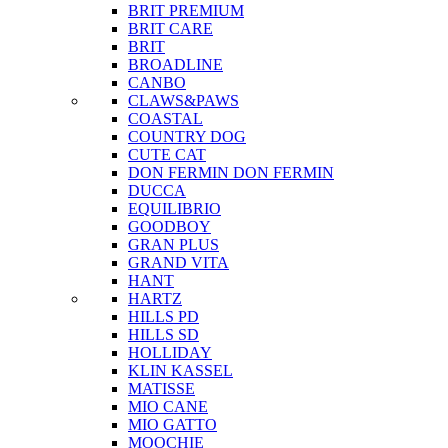
BRIT PREMIUM
BRIT CARE
BRIT
BROADLINE
CANBO
CLAWS&PAWS
COASTAL
COUNTRY DOG
CUTE CAT
DON FERMIN
DON FERMIN
DUCCA
EQUILIBRIO
GOODBOY
GRAN PLUS
GRAND VITA
HANT
HARTZ
HILLS PD
HILLS SD
HOLLIDAY
KLIN KASSEL
MATISSE
MIO CANE
MIO GATTO
MOOCHIE