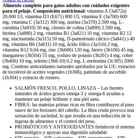
Alimento completo para gatos adultos con cuidados exigentes
para el pelaje.
Composición nutricional:
vitamina A (3a672a)
20.000 UI, vitamina D3 (E671) 800 UI, vitamina E (3a700) 600
mg, vitamina C (3a312) 300 mg, taurina (3a370) 2.500 mg, L-
carnitina (3a910) 50 mg, cloruro de colina (3a890) 2.500 mg,
biotina (3a880) 2 mg, vitamina B1 (3a821) 10 mg, vitamina B2 12
mg, niacinamida (3a315) 50 mg, D-pantotenato cálcico (3a841) ) 40
mg, vitamina B6 (3a831) 10 mg, ácido fólico (3a316) 2 mg,
vitamina B12 0,04 mg, zinc (3b606) 120 mg, hierro (3b106) 45 mg,
manganeso (3b504) 55 mg, yoduro de potasio (3b201) 4 mg, cobre
(3b406) 10 mg, selenio (3b8.10) 0,2 mg, L-metionina (3c305) 2000
mg. Contiene antioxidantes naturales aprobados por la UE: extractos
de tocoferol de aceites vegetales (1b306), palmitato de ascorbilo
(1b304) y extracto de romero.
SALMÓN FRESCO, POLLO, LINAZA – Las fuentes
naturales de ácidos grasos omega-3 y omega-6 ayudan a
mantener un pelaje brillante y una piel sana.
FIBRA: las materias primas ricas en fibra contribuyen al paso
suave de los bezoares del cabello. La fibra cruda provoca una
sensación de saciedad, lo que resulta en una reducción de la
ingesta de alimentos y el control del peso.
PROBIÓTICOS Y ANTIOXIDANTES fortalecen el sistema
inmunológico y apoyan una digestión saludable
SIN cereales – SIN colorantes – SIN conservantes – SIN