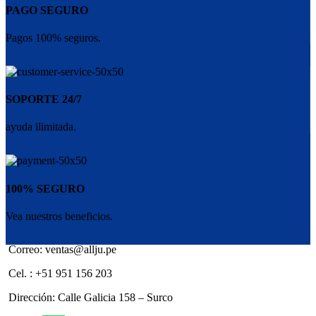
PAGO SEGURO
Pagos 100% seguros.
SOPORTE 24/7
ayuda ilimitada.
100% SEGURO
Vea nuestros beneficios.
Correo: ventas@allju.pe
Cel. : +51 951 156 203
Dirección: Calle Galicia 158 – Surco