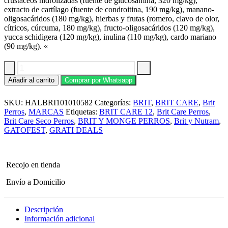
crustáceos hidrolizadas (fuente de glucosamina, 320 mg/kg),
extracto de cartílago (fuente de condroitina, 190 mg/kg), manano-
oligosacáridos (180 mg/kg), hierbas y frutas (romero, clavo de olor,
cítricos, cúrcuma, 180 mg/kg), fructo-oligosacáridos (120 mg/kg),
yucca schidigera (120 mg/kg), inulina (110 mg/kg), cardo mariano
(90 mg/kg). «
Comida
Añadir al carrito
Comprar por Whatsapp
para
Perro
SKU:
HALBRI101010582
Categorías:
BRIT
,
BRIT CARE
,
Brit
Brit
Care
Perros
,
MARCAS
Etiquetas:
BRIT CARE 12
,
Brit Care Perros
,
Puppy
Brit Care Seco Perros
,
BRIT Y MONGE PERROS
,
Brit y Nutram
,
Lamb
GATOFEST
,
GRATI DEALS
12
kg
cantidad
Recojo en tienda
Envío a Domicilio
Descripción
Información adicional