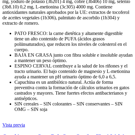
mg, yoduro de potasio (3b201) 4 mg, cobre (3b406) 10 mg, selenio
(3b8.10) 0,2 mg, L-metionina (3c305) 4000 mg. Contiene
antioxidantes naturales aprobados por la UE: extractos de tocoferol
de aceites vegetales (1b306), palmitato de ascorbilo (1b304) y
extracto de romero.
PATO FRESCO: la carne dietética y altamente digestible
tiene un alto contenido de PUFA (ácidos grasos
poliinsaturados), que reducen los niveles de colesterol en el
cuerpo.
BAJA EN GRASA junto con fibra soluble e insoluble ayudan
a mantener un peso óptimo.
ESPINO CERVAL contribuye a la salud de los riñones y el
tracto urinario. El bajo contenido de magnesio y L-metionina
ayuda a mantener un pH urinario óptimo de 6,0 a 6,5.
Capuchina es un antibiótico natural. Actúa de forma
preventiva contra la formación de cálculos urinarios en gatos
castrados y mayores. Tiene fuertes efectos antibacterianos y
antisépticos.
SIN cereales – SIN colorantes – SIN conservantes – SIN
OMG – SIN soja
Vista previa