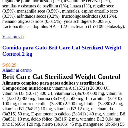
hígado de pollo hidrolizado (2%), levadura de cerveza (2%),
semillas y cáscaras de psyllium (1%), linaza (1%), regaliz seco
(0,5%), manzanilla seca (0,5%) , minerales, espino amarillo seco
(0,3%), arándanos secos (0,2%), fructooligosacáridos (0,015%),
manano oligosacáridos (0,015%), yuca schidigera (0,008%),
Lactobacillus acidophilus HA – 122 inactivado (15×109 células/kg).
Vista previa
Comida para Gato Brit Care Cat Sterilized Weight
Control 2 kg
S/
90.29
Añadir al carrito
Brit Care Cat Sterilized Weight Control
Alimento completo para gatos adultos y esterilizados.
Composición nutricional:
vitamina A (3a672a) 20.000 UI,
vitamina D3 (E671) 800 UI, vitamina E (3a700) 600 mg, vitamina
C (3a312) 300 mg, taurina (3a370) 2.500 mg, L- carnitina (3a910)
100 mg, cloruro de colina (3a890) 2.500 mg, biotina (3a880) 2 mg,
vitamina B1 (3a821) 10 mg, vitamina B2 12 mg, niacinamida
(3a315) 50 mg, D-pantotenato cálcico (3a841) ) 40 mg, vitamina B6
(3a831) 10 mg, ácido fólico (3a316) 2 mg, vitamina B12 0,04 mg,
zinc (3b606) 120 mg, hierro (3b106) 45 mg, manganeso (3b504) 55