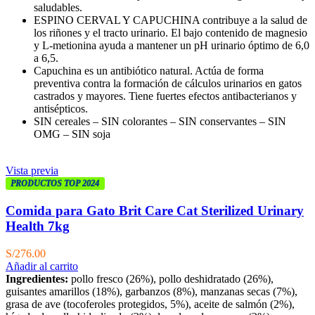
saludables.
ESPINO CERVAL Y CAPUCHINA contribuye a la salud de
los riñones y el tracto urinario. El bajo contenido de magnesio
y L-metionina ayuda a mantener un pH urinario óptimo de 6,0
a 6,5.
Capuchina es un antibiótico natural. Actúa de forma
preventiva contra la formación de cálculos urinarios en gatos
castrados y mayores. Tiene fuertes efectos antibacterianos y
antisépticos.
SIN cereales – SIN colorantes – SIN conservantes – SIN
OMG – SIN soja
Vista previa
PRODUCTOS TOP 2024
Comida para Gato Brit Care Cat Sterilized Urinary
Health 7kg
S/
276.00
Añadir al carrito
Ingredientes:
pollo fresco (26%), pollo deshidratado (26%),
guisantes amarillos (18%), garbanzos (8%), manzanas secas (7%),
grasa de ave (tocoferoles protegidos, 5%), aceite de salmón (2%),