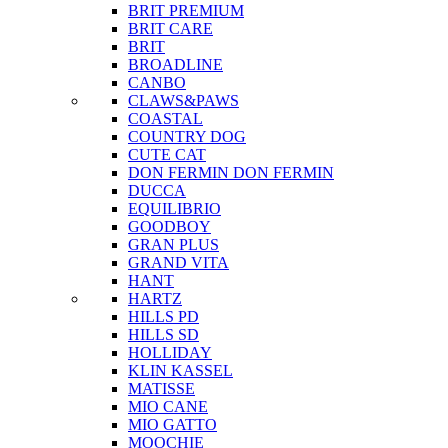
BRIT PREMIUM
BRIT CARE
BRIT
BROADLINE
CANBO
CLAWS&PAWS
COASTAL
COUNTRY DOG
CUTE CAT
DON FERMIN
DON FERMIN
DUCCA
EQUILIBRIO
GOODBOY
GRAN PLUS
GRAND VITA
HANT
HARTZ
HILLS PD
HILLS SD
HOLLIDAY
KLIN KASSEL
MATISSE
MIO CANE
MIO GATTO
MOOCHIE