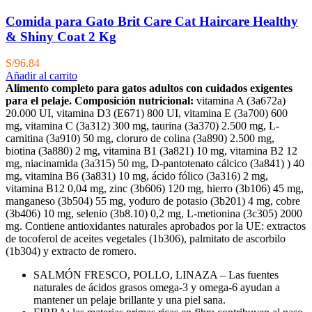
Comida para Gato Brit Care Cat Haircare Healthy
& Shiny Coat 2 Kg
S/
96.84
Añadir al carrito
Alimento completo para gatos adultos con cuidados exigentes
para el pelaje.
Composición nutricional:
vitamina A (3a672a)
20.000 UI, vitamina D3 (E671) 800 UI, vitamina E (3a700) 600
mg, vitamina C (3a312) 300 mg, taurina (3a370) 2.500 mg, L-
carnitina (3a910) 50 mg, cloruro de colina (3a890) 2.500 mg,
biotina (3a880) 2 mg, vitamina B1 (3a821) 10 mg, vitamina B2 12
mg, niacinamida (3a315) 50 mg, D-pantotenato cálcico (3a841) ) 40
mg, vitamina B6 (3a831) 10 mg, ácido fólico (3a316) 2 mg,
vitamina B12 0,04 mg, zinc (3b606) 120 mg, hierro (3b106) 45 mg,
manganeso (3b504) 55 mg, yoduro de potasio (3b201) 4 mg, cobre
(3b406) 10 mg, selenio (3b8.10) 0,2 mg, L-metionina (3c305) 2000
mg. Contiene antioxidantes naturales aprobados por la UE: extractos
de tocoferol de aceites vegetales (1b306), palmitato de ascorbilo
(1b304) y extracto de romero.
SALMÓN FRESCO, POLLO, LINAZA – Las fuentes
naturales de ácidos grasos omega-3 y omega-6 ayudan a
mantener un pelaje brillante y una piel sana.