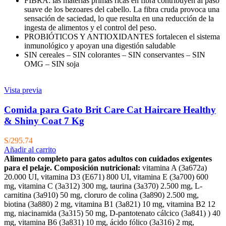
FIBRA: las materias primas ricas en fibra contribuyen al paso
suave de los bezoares del cabello. La fibra cruda provoca una
sensación de saciedad, lo que resulta en una reducción de la
ingesta de alimentos y el control del peso.
PROBIÓTICOS Y ANTIOXIDANTES fortalecen el sistema
inmunológico y apoyan una digestión saludable
SIN cereales – SIN colorantes – SIN conservantes – SIN
OMG – SIN soja
Vista previa
Comida para Gato Brit Care Cat Haircare Healthy
& Shiny Coat 7 Kg
S/
295.74
Añadir al carrito
Alimento completo para gatos adultos con cuidados exigentes
para el pelaje.
Composición nutricional:
vitamina A (3a672a)
20.000 UI, vitamina D3 (E671) 800 UI, vitamina E (3a700) 600
mg, vitamina C (3a312) 300 mg, taurina (3a370) 2.500 mg, L-
carnitina (3a910) 50 mg, cloruro de colina (3a890) 2.500 mg,
biotina (3a880) 2 mg, vitamina B1 (3a821) 10 mg, vitamina B2 12
mg, niacinamida (3a315) 50 mg, D-pantotenato cálcico (3a841) ) 40
mg, vitamina B6 (3a831) 10 mg, ácido fólico (3a316) 2 mg,