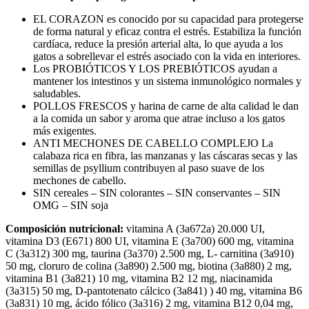
EL CORAZON es conocido por su capacidad para protegerse
de forma natural y eficaz contra el estrés. Estabiliza la función
cardíaca, reduce la presión arterial alta, lo que ayuda a los
gatos a sobrellevar el estrés asociado con la vida en interiores.
Los PROBIÓTICOS Y LOS PREBIÓTICOS ayudan a
mantener los intestinos y un sistema inmunológico normales y
saludables.
POLLOS FRESCOS y harina de carne de alta calidad le dan
a la comida un sabor y aroma que atrae incluso a los gatos
más exigentes.
ANTI MECHONES DE CABELLO COMPLEJO La
calabaza rica en fibra, las manzanas y las cáscaras secas y las
semillas de psyllium contribuyen al paso suave de los
mechones de cabello.
SIN cereales – SIN colorantes – SIN conservantes – SIN
OMG – SIN soja
Composición nutricional:
vitamina A (3a672a) 20.000 UI,
vitamina D3 (E671) 800 UI, vitamina E (3a700) 600 mg, vitamina
C (3a312) 300 mg, taurina (3a370) 2.500 mg, L- carnitina (3a910)
50 mg, cloruro de colina (3a890) 2.500 mg, biotina (3a880) 2 mg,
vitamina B1 (3a821) 10 mg, vitamina B2 12 mg, niacinamida
(3a315) 50 mg, D-pantotenato cálcico (3a841) ) 40 mg, vitamina B6
(3a831) 10 mg, ácido fólico (3a316) 2 mg, vitamina B12 0,04 mg,