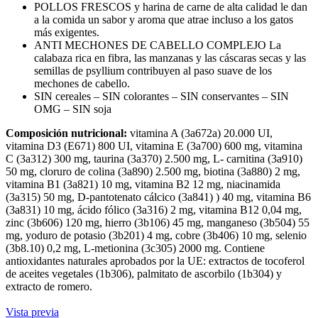
POLLOS FRESCOS y harina de carne de alta calidad le dan
a la comida un sabor y aroma que atrae incluso a los gatos
más exigentes.
ANTI MECHONES DE CABELLO COMPLEJO La
calabaza rica en fibra, las manzanas y las cáscaras secas y las
semillas de psyllium contribuyen al paso suave de los
mechones de cabello.
SIN cereales – SIN colorantes – SIN conservantes – SIN
OMG – SIN soja
Composición nutricional:
vitamina A (3a672a) 20.000 UI,
vitamina D3 (E671) 800 UI, vitamina E (3a700) 600 mg, vitamina
C (3a312) 300 mg, taurina (3a370) 2.500 mg, L- carnitina (3a910)
50 mg, cloruro de colina (3a890) 2.500 mg, biotina (3a880) 2 mg,
vitamina B1 (3a821) 10 mg, vitamina B2 12 mg, niacinamida
(3a315) 50 mg, D-pantotenato cálcico (3a841) ) 40 mg, vitamina B6
(3a831) 10 mg, ácido fólico (3a316) 2 mg, vitamina B12 0,04 mg,
zinc (3b606) 120 mg, hierro (3b106) 45 mg, manganeso (3b504) 55
mg, yoduro de potasio (3b201) 4 mg, cobre (3b406) 10 mg, selenio
(3b8.10) 0,2 mg, L-metionina (3c305) 2000 mg. Contiene
antioxidantes naturales aprobados por la UE: extractos de tocoferol
de aceites vegetales (1b306), palmitato de ascorbilo (1b304) y
extracto de romero.
Vista previa