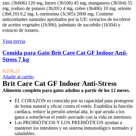
zinc (3b606) 120 mg, hierro (3b106) 45 mg, manganeso (3b504) 55
mg, yoduro de potasio (3b201) 4 mg, cobre (3b406) 10 mg, selenio
(3b8.10) 0,2 mg, L-metionina (3c305) 2000 mg. Contiene
antioxidantes naturales aprobados por la UE: extractos de tocoferol
de aceites vegetales (1b306), palmitato de ascorbilo (1b304) y
extracto de romero.
Vista previa
Comida para Gato Brit Care Cat GF Indoor Anti-
Stress 7 kg
S/
276.13
Añadir al carrito
Brit Care Cat GF Indoor Anti-Stress
Alimento completo para gatos adultos a partir de los 12 meses.
EL CORAZON es conocido por su capacidad para protegerse
de forma natural y eficaz contra el estrés. Estabiliza la función
cardíaca, reduce la presión arterial alta, lo que ayuda a los
gatos a sobrellevar el estrés asociado con la vida en interiores.
Los PROBIÓTICOS Y LOS PREBIÓTICOS ayudan a
mantener los intestinos y un sistema inmunológico normales y
saludables.