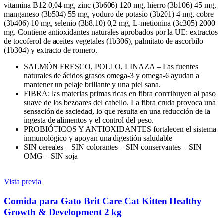
vitamina B12 0,04 mg, zinc (3b606) 120 mg, hierro (3b106) 45 mg,
manganeso (3b504) 55 mg, yoduro de potasio (3b201) 4 mg, cobre
(3b406) 10 mg, selenio (3b8.10) 0,2 mg, L-metionina (3c305) 2000
mg. Contiene antioxidantes naturales aprobados por la UE: extractos
de tocoferol de aceites vegetales (1b306), palmitato de ascorbilo
(1b304) y extracto de romero.
SALMÓN FRESCO, POLLO, LINAZA – Las fuentes
naturales de ácidos grasos omega-3 y omega-6 ayudan a
mantener un pelaje brillante y una piel sana.
FIBRA: las materias primas ricas en fibra contribuyen al paso
suave de los bezoares del cabello. La fibra cruda provoca una
sensación de saciedad, lo que resulta en una reducción de la
ingesta de alimentos y el control del peso.
PROBIÓTICOS Y ANTIOXIDANTES fortalecen el sistema
inmunológico y apoyan una digestión saludable
SIN cereales – SIN colorantes – SIN conservantes – SIN
OMG – SIN soja
Vista previa
Comida para Gato Brit Care Cat Kitten Healthy
Growth & Development 2 kg