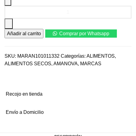
Amanova
Adult
Sensitive
Delicious
Añadir al carrito
Comprar por Whatsapp
Lamb
10
Kg
–
SKU:
MARAN101011332
Categorías:
ALIMENTOS
,
Cordero
ALIMENTOS SECOS
,
AMANOVA
,
MARCAS
Fresco
Grain-
Free
cantidad
Recojo en tienda
Envío a Domicilio