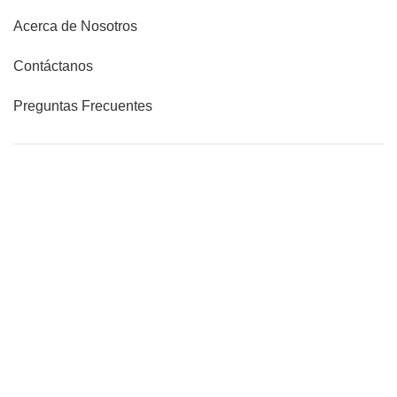
Acerca de Nosotros
Contáctanos
Preguntas Frecuentes
Blog
LEGALES
Términos y condiciones
Copyright © 2021 ALLJU PERU S.A.C. -