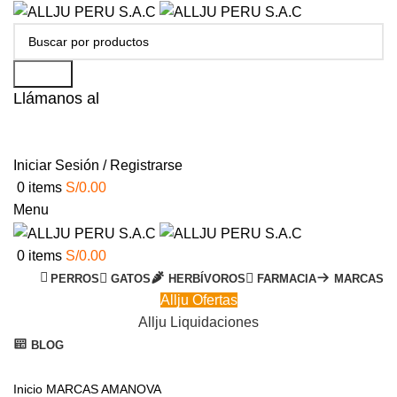
Search
Llámanos al
+51 951 156 203
Iniciar Sesión / Registrarse
0
items
S/
0.00
Menu
0
items
S/
0.00
PERROS
GATOS
HERBÍVOROS
FARMACIA
MARCAS
Allju Ofertas
Allju Liquidaciones
BLOG
Click to enlarge
Inicio
MARCAS
AMANOVA