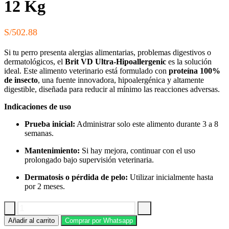
12 Kg
S/
502.88
Si tu perro presenta alergias alimentarias, problemas digestivos o
dermatológicos, el
Brit VD Ultra-Hipoallergenic
es la solución
ideal. Este alimento veterinario está formulado con
proteína 100%
de insecto
, una fuente innovadora, hipoalergénica y altamente
digestible, diseñada para reducir al mínimo las reacciones adversas.
Indicaciones de uso
Prueba inicial:
Administrar solo este alimento durante 3 a 8
semanas.
Mantenimiento:
Si hay mejora, continuar con el uso
prolongado bajo supervisión veterinaria.
Dermatosis o pérdida de pelo:
Utilizar inicialmente hasta
por 2 meses.
Alimento
Añadir al carrito
Comprar por Whatsapp
Seco