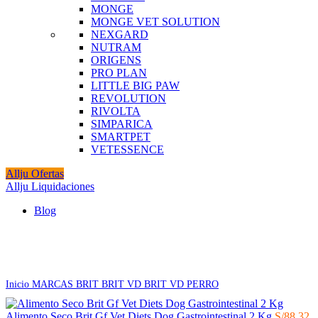
MONGE
MONGE VET SOLUTION
NEXGARD
NUTRAM
ORIGENS
PRO PLAN
LITTLE BIG PAW
REVOLUTION
RIVOLTA
SIMPARICA
SMARTPET
VETESSENCE
Allju Ofertas
Allju Liquidaciones
Blog
Click to enlarge
Inicio
MARCAS
BRIT
BRIT VD
BRIT VD PERRO
Alimento Seco Brit Gf Vet Diets Dog Gastrointestinal 2 Kg
S/
88.32