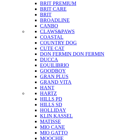
BRIT PREMIUM
BRIT CARE
BRIT
BROADLINE
CANBO
CLAWS&PAWS
COASTAL
COUNTRY DOG
CUTE CAT
DON FERMIN
DON FERMIN
DUCCA
EQUILIBRIO
GOODBOY
GRAN PLUS
GRAND VITA
HANT
HARTZ
HILLS PD
HILLS SD
HOLLIDAY
KLIN KASSEL
MATISSE
MIO CANE
MIO GATTO
MOOCHIE