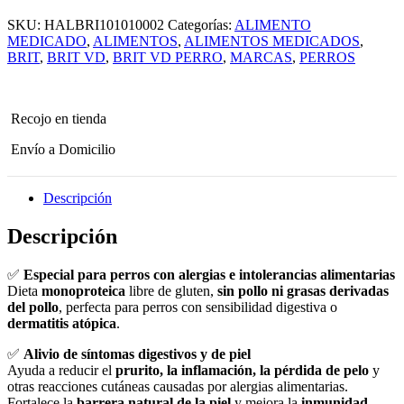
Brit
SKU:
HALBRI101010002
Categorías:
ALIMENTO
Gf
Vet
MEDICADO
,
ALIMENTOS
,
ALIMENTOS MEDICADOS
,
Diets
BRIT
,
BRIT VD
,
BRIT VD PERRO
,
MARCAS
,
PERROS
Dog
Ultra-
Hypoallergenic
12
Recojo en tienda
Kg
cantidad
Envío a Domicilio
Descripción
Descripción
✅
Especial para perros con alergias e intolerancias alimentarias
Dieta
monoproteica
libre de gluten,
sin pollo ni grasas derivadas
del pollo
, perfecta para perros con sensibilidad digestiva o
dermatitis atópica
.
✅
Alivio de síntomas digestivos y de piel
Ayuda a reducir el
prurito, la inflamación, la pérdida de pelo
y
otras reacciones cutáneas causadas por alergias alimentarias.
Fortalece la
barrera natural de la piel
y mejora la
inmunidad
.