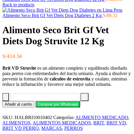
Back to products
Alimento Seco Brit Gf Vet Diets Dog Diabetes 2 Kg
S/
88.32
Alimento Seco Brit Gf Vet
Diets Dog Struvite 12 Kg
S/
414.34
Brit VD Struvite
es un alimento completo y equilibrado diseñado
para perros con enfermedades del tracto urinario. Ayuda a disolver y
prevenir la formación de
cálculos de estruvita
y oxalato, mientras
reduce la inflamación y favorece una mejor salud urinaria.
Alimento
Añadir al carrito
Comprar por Whatsapp
Seco
Brit
SKU:
HALBRI10010402
Categorías:
ALIMENTO MEDICADO
,
Gf
Vet
ALIMENTOS
,
ALIMENTOS MEDICADOS
,
BRIT
,
BRIT VD
,
Diets
BRIT VD PERRO
,
MARCAS
,
PERROS
Dog