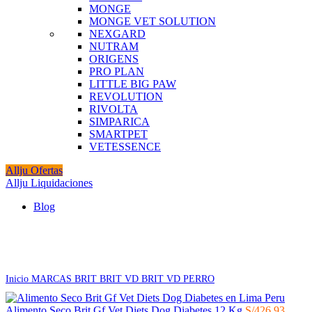
MONGE
MONGE VET SOLUTION
NEXGARD
NUTRAM
ORIGENS
PRO PLAN
LITTLE BIG PAW
REVOLUTION
RIVOLTA
SIMPARICA
SMARTPET
VETESSENCE
Allju Ofertas
Allju Liquidaciones
Blog
Click to enlarge
Inicio
MARCAS
BRIT
BRIT VD
BRIT VD PERRO
Alimento Seco Brit Gf Vet Diets Dog Diabetes 12 Kg
S/
426.93