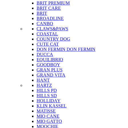
BRIT PREMIUM
BRIT CARE
BRIT
BROADLINE
CANBO
CLAWS&PAWS
COASTAL
COUNTRY DOG
CUTE CAT
DON FERMIN
DON FERMIN
DUCCA
EQUILIBRIO
GOODBOY
GRAN PLUS
GRAND VITA
HANT
HARTZ
HILLS PD
HILLS SD
HOLLIDAY
KLIN KASSEL
MATISSE
MIO CANE
MIO GATTO
MOOCHIE