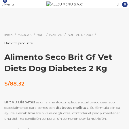
0
Menu
0
BAJO RECETA MEDICA
Click to enlarge
Inicio
MARCAS
BRIT
BRIT VD
BRIT VD PERRO
Back to products
Alimento Seco Brit Gf Vet
Diets Dog Diabetes 2 Kg
S/
88.32
Brit VD Diabetes
es un alimento completo y equilibrado diseñado
especialmente para perros con
diabetes mellitus
. Su fórmula clínica
ayuda a estabilizar los niveles de glucosa, controlar el peso y mantener
una óptima condición corporal, sin comprometer la nutrición.