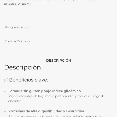
2
PERRO
,
PERROS
Kg
cantidad
Recojo en tienda
Envío a Domicilio
DESCRIPCIÓN
Descripción
✅ Beneficios clave:
Fórmula sin gluten y bajo índice glicémico
Mejora el control de la glicemia postprandial y reduce el riesgo de
obesidad.
Proteínas de alta digestibilidad y L-carnitina
Ayudan a preservar la masa muscular y mantener una buena