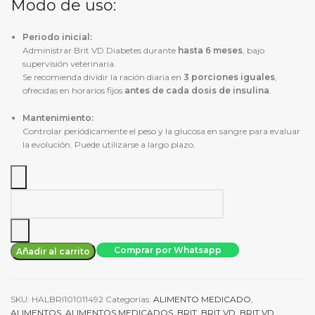
Modo de uso:
Periodo inicial:
Administrar Brit VD Diabetes durante
hasta 6 meses
, bajo
supervisión veterinaria.
Se recomienda dividir la ración diaria en
3 porciones iguales
,
ofrecidas en horarios fijos
antes de cada dosis de insulina
.
Mantenimiento:
Controlar periódicamente el peso y la glucosa en sangre para evaluar
la evolución. Puede utilizarse a largo plazo.
Alimento
Seco
Brit
Gf
Comprar por Whatsapp
Añadir al carrito
Vet
Diets
Dog
SKU:
HALBRI101011492
Categorías:
ALIMENTO MEDICADO
,
Diabetes
ALIMENTOS
,
ALIMENTOS MEDICADOS
,
BRIT
,
BRIT VD
,
BRIT VD