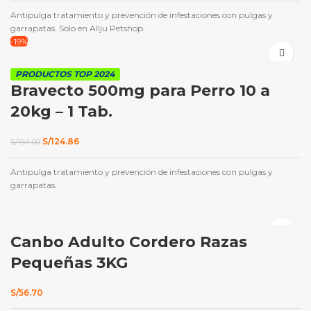
original
actual
Antipulga tratamiento y prevención de infestaciones con pulgas y
era:
es:
S/146.00.
S/119.65.
garrapatas. Solo en Allju Petshop.
-19%
PRODUCTOS TOP 2024
Bravecto 500mg para Perro 10 a
20kg – 1 Tab.
El
El
S/
124.86
S/
154.00
precio
precio
original
actual
Antipulga tratamiento y prevención de infestaciones con pulgas y
era:
es:
S/154.00.
S/124.86.
garrapatas.
Canbo Adulto Cordero Razas
Pequeñas 3KG
S/
56.70