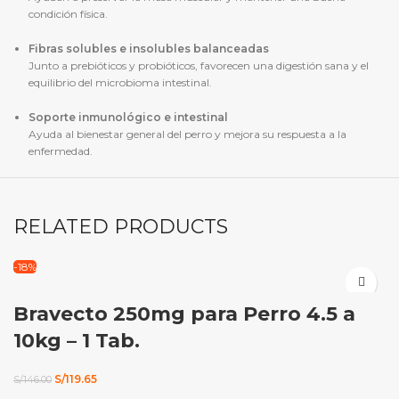
condición física.
Fibras solubles e insolubles balanceadas
Junto a prebióticos y probióticos, favorecen una digestión sana y el
equilibrio del microbioma intestinal.
Soporte inmunológico e intestinal
Ayuda al bienestar general del perro y mejora su respuesta a la
enfermedad.
RELATED PRODUCTS
-18%
Bravecto 250mg para Perro 4.5 a
10kg – 1 Tab.
El
El
S/
119.65
S/
146.00
precio
precio