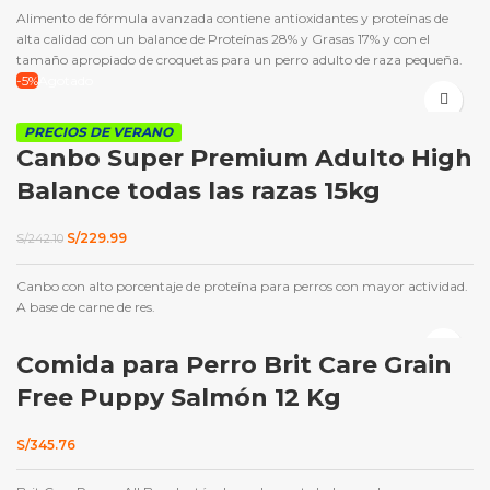
Alimento de fórmula avanzada contiene antioxidantes y proteínas de
alta calidad con un balance de Proteínas 28% y Grasas 17% y con el
tamaño apropiado de croquetas para un perro adulto de raza pequeña.
-5%
Agotado
PRECIOS DE VERANO
Canbo Super Premium Adulto High
Balance todas las razas 15kg
El
El
S/
229.99
S/
242.10
precio
precio
original
actual
Canbo con alto porcentaje de proteína para perros con mayor actividad.
era:
es:
S/242.10.
S/229.99.
A base de carne de res.
Comida para Perro Brit Care Grain
Free Puppy Salmón 12 Kg
S/
345.76