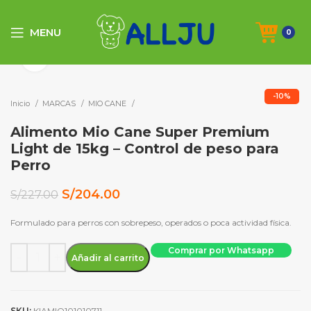
MENU
0
Click to enlarge
-10%
Inicio
MARCAS
MIO CANE
Alimento Mio Cane Super Premium
Light de 15kg – Control de peso para
Perro
El
El
S/
204.00
S/
227.00
precio
precio
original
actual
Formulado para perros con sobrepeso, operados o poca actividad física.
era:
es:
Alimento Mio Cane Super Premium Light de 15kg - Control de
S/227.00.
S/204.00.
Comprar por Whatsapp
Añadir al carrito
SKU:
KIAMIO101010711