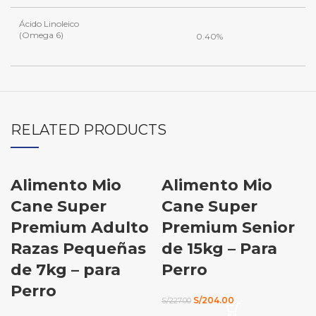
Ácido Linoleico
(Omega 6)
0.40%
RELATED PRODUCTS
Alimento Mio
Alimento Mio
-10%
Cane Super
Cane Super
Premium Adulto
Premium Senior
Razas Pequeñas
de 15kg – Para
de 7kg – para
Perro
Perro
El
El
S/
204.00
S/
227.00
precio
precio