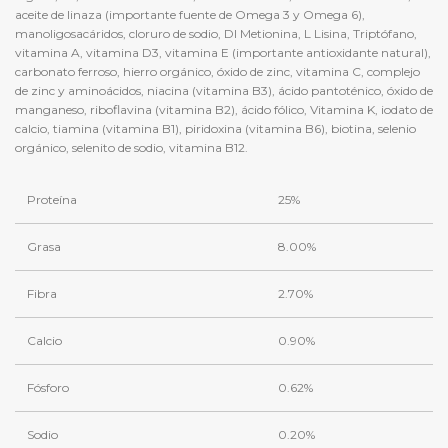
aceite de linaza (importante fuente de Omega 3 y Omega 6),
manoligosacáridos, cloruro de sodio, Dl Metionina, L Lisina, Triptófano,
vitamina A, vitamina D3, vitamina E (importante antioxidante natural),
carbonato ferroso, hierro orgánico, óxido de zinc, vitamina C, complejo
de zinc y aminoácidos, niacina (vitamina B3), ácido pantoténico, óxido de
manganeso, riboflavina (vitamina B2), ácido fólico, Vitamina K, iodato de
calcio, tiamina (vitamina B1), piridoxina (vitamina B6), biotina, selenio
orgánico, selenito de sodio, vitamina B12.
Proteína
25%
Grasa
8.00%
Fibra
2.70%
Calcio
0.90%
Fósforo
0.62%
Sodio
0.20%