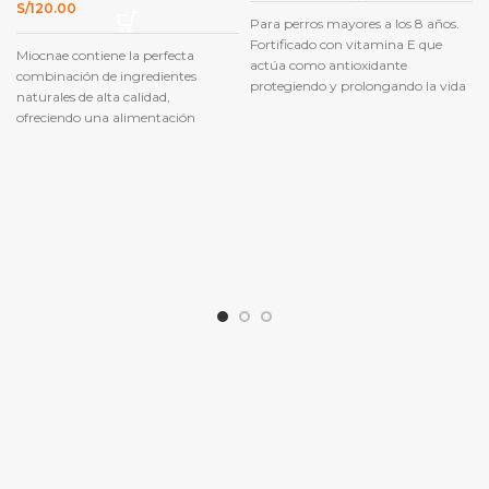
original
actual
S/
120.00
Para perros mayores a los 8 años.
era:
es:
S/227.00.
S/204.00.
Fortificado con vitamina E que
Miocnae contiene la perfecta
actúa como antioxidante
combinación de ingredientes
protegiendo y prolongando la vida
naturales de alta calidad,
de su mascota.
ofreciendo una alimentación
balanceada, variada y saludable.