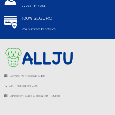
ayuda ilimitada.
100% SEGURO
Vea nuestros beneficios.
Correo: ventas@allju.pe
Cel. : +51 951 156 203
Dirección: Calle Galicia 158 – Surco