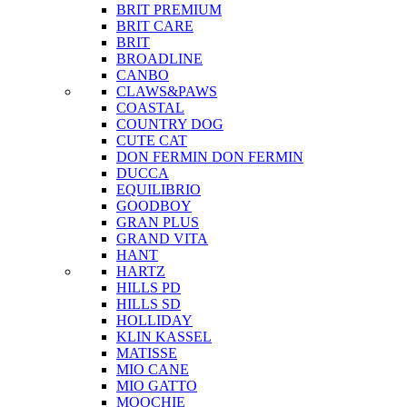
BRIT PREMIUM
BRIT CARE
BRIT
BROADLINE
CANBO
CLAWS&PAWS
COASTAL
COUNTRY DOG
CUTE CAT
DON FERMIN
DON FERMIN
DUCCA
EQUILIBRIO
GOODBOY
GRAN PLUS
GRAND VITA
HANT
HARTZ
HILLS PD
HILLS SD
HOLLIDAY
KLIN KASSEL
MATISSE
MIO CANE
MIO GATTO
MOOCHIE